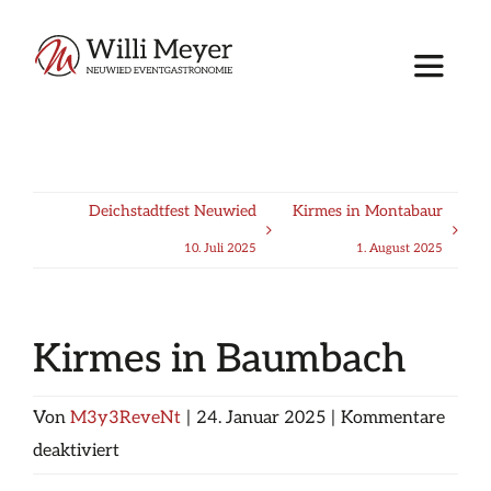
Zum
Inhalt
springen
Toggle
Navigat
Home
Deichstadtfest Neuwied
Kirmes in Montabaur
Über uns
10. Juli 2025
1. August 2025
Unser Angebot
Kirmes in Baumbach
Veranstaltungen
Von
M3y3ReveNt
|
24. Januar 2025
|
Kommentare
für
deaktiviert
Weihnachten
Kirmes