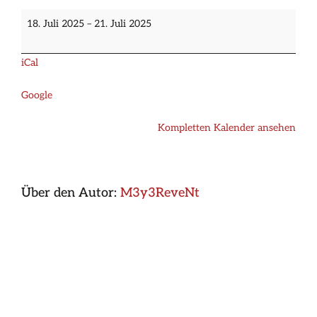
in
Kirmes
Kontakt
18. Juli 2025
–
21. Juli 2025
in
Baumbach
Baumbach
iCal
Google
Kompletten Kalender ansehen
Über den Autor:
M3y3ReveNt